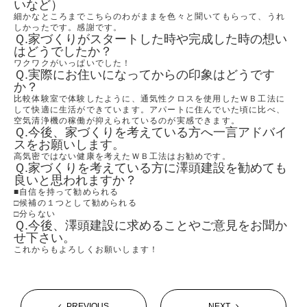
いなど）
細かなところまでこちらのわがままを色々と聞いてもらって、うれ
しかったです。感謝です。
Ｑ.家づくりがスタートした時や完成した時の想い
はどうでしたか？
ワクワクがいっぱいでした！
Ｑ.実際にお住いになってからの印象はどうです
か？
比較体験室で体験したように、通気性クロスを使用したＷＢ工法に
して快適に生活ができています。アパートに住んでいた頃に比べ、
空気清浄機の稼働が抑えられているのが実感できます。
Ｑ.今後、家づくりを考えている方へ一言アドバイ
スをお願いします。
高気密ではない健康を考えたＷＢ工法はお勧めです。
Ｑ.家づくりを考えている方に澤頭建設を勧めても
良いと思われますか？
■自信を持って勧められる
□候補の１つとして勧められる
□分らない
Ｑ.今後、澤頭建設に求めることやご意見をお聞か
せ下さい。
これからもよろしくお願いします！
PREVIOUS
NEXT