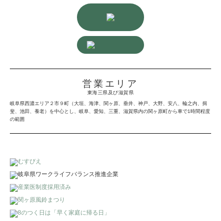
営業エリア
東海三県及び滋賀県
岐阜県西濃エリア２市９町（大垣、海津、関ヶ原、垂井、神戸、大野、安八、輪之内、揖
斐、池田、養老）を中心とし、岐阜、愛知、三重、滋賀県内の関ヶ原町から車で1時間程度
の範囲