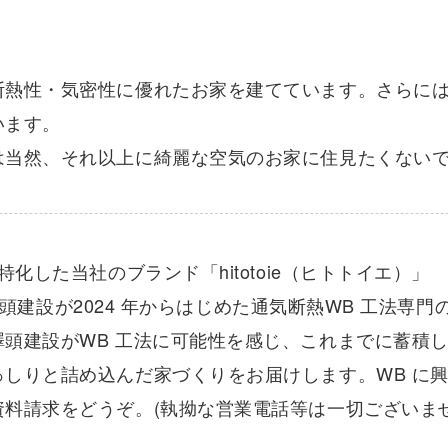
断熱性・気密性に優れたお家を建てています。さらに
います。
は当然、それ以上に綺麗な空気のお家に住見たくない
に特化した当社のブランド「hitotoie（ヒトトイエ）」
e は澤頭建設が2024 年からはじめた通気断熱WB 工法専
澤頭建設がWB 工法に可能性を感じ、これまでに蓄積
っしりと詰め込んだ家づくりをお届けします。WB に
資料請求をどうぞ。(執拗な営業電話等は一切ございませ