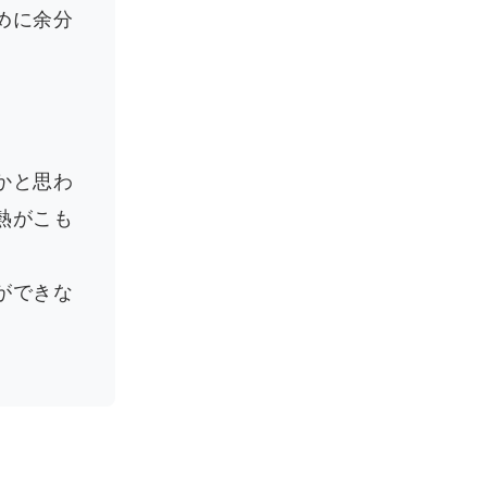
めに余分
かと思わ
熱がこも
ができな