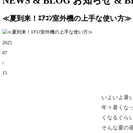
NEWS & BLOG
お知らせ & B
≪夏到来！ｴｱｺﾝ室外機の上手な使い方≫
2025
07
/
15
いよいよ暑
年々暑くな
くなるぐら
そんな夏の