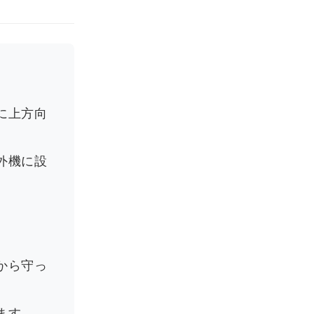
に上方向
外機に設
から守っ
ます。