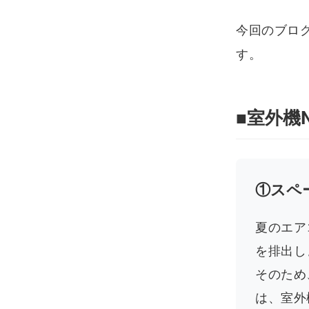
今回のブロ
す。
■室外機
①スペ
夏のエア
を排出し
そのため
は、室外