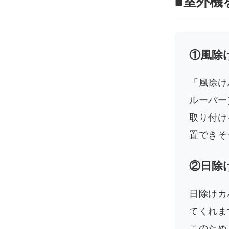
■室外機
①風除
「風除け
ルーバー
取り付け
置できそ
②日除
日除けカ
てくれま
このため