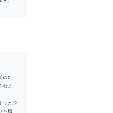
そのた
くれま
ずっと冷
せた場