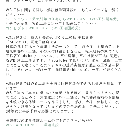
感、アトピーなど)にも有効とされています。
WB 工法に関する詳しい解説は澤頭建設のこちらのページをご覧く
ださい>>>
シックハウス・湿気対策の住宅ならWB HOUSE（WB工法開発元）
4 分でわかる！WB 工法コンセプト動画はこちら>>>
コンセプト | WB HOUSE（WB工法開発元）
■澤頭建設は「職人社⾧の家づくり工務店(平松建築)」
「SUMMUT」認定工務店です！
日本の風土にあった建築工法の一つとして、昨今注目を集めている
通気断熱WB 工法。その火付け役ともなった「職人社⾧の家づくり
工務店Youtube チャンネル」。平松建築、平松社⾧が正式に認定す
るWB 施工工務店です。「YouTube で見たけど、岐阜、滋賀、三重
ではどこで建てられるの？」WB の建築実績が多数ある工務店を探
しているかたは、ぜひ一度、澤頭建設(hitotoie)に一度ご相談くださ
い。
■澤頭建設ではWB 工法を実際に比較体験ができるお部屋を用意して
います！
WB 工法って本当に凄いの？体感できるほど、違うもの？そんな疑
問に応えるために、澤頭建設にWB 工法と、高気密高断熱のお部屋
を比較できる体験ルームを作りました。ぜひ、皆様に体験していた
だきたい施設となっておりますのでご予約の上、ご来店ください。
(体験には事前予約が必要となります。)
澤頭建設の比較体験ルームのご予約こちらから>>>
WB EXPERIENCE – 澤頭建設