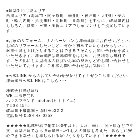
■建築対応可能エリア
西濃エリア（海津市・関ヶ原町・垂井町・神戸町・大野町・安八
町・輪之内町・揖斐川町・池田町・養老町）を中心に、岐阜県内は
もちろん、愛知・三重・滋賀エリアでも家づくりをご提案していま
す。
■お家のリフォーム、リノベーションも澤頭建設にお任せください。
お家のリフォームしたいけど、何から初めていいかわからない…。
耐震性能を上げたりすることはできる？そんなお問い合わせを多く
いただきます。澤頭建設は現地調査をはじめ、お見積等も無料で
す。その他にも大型樹木の伐採やお庭の整理などのお問い合わせも
いただいております。ご相談お問い合わせはお気軽に ！
■公式LINE からのお問い合わせが便利です！ぜひご活用ください。
澤頭建設公式LINE はこちら>>>
株式会社澤頭建設
WB 工法専門店
ハウスブランド hitotoie(ヒトトイエ)
〒503-1545
岐阜県不破郡関ヶ原町玉532-2
電話番号 0584-43-0258
★★★★★地域密着で創業100年以上。大垣、垂井、関ヶ原などで注
文、新築戸建てなら澤頭建設へ♪住む人の健康を考えた『暮らしに安
心できる幸せ』を感じられる家づくりをしています！★★★★★