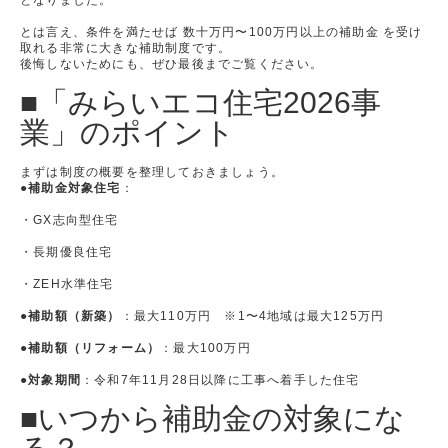
となりました。
とは言え、条件を満たせば 数十万円〜100万円以上の補助金 を受け
取れる非常に大きな補助制度です。
後悔しないためにも、ぜひ最後までご覧ください。
■「みらいエコ住宅2026事
業」のポイント
まずは制度の概要を整理しておきましょう。
●補助金対象住宅
：
・GX志向型住宅
・長期優良住宅
・ZEH水準住宅
●補助額（新築）
：最大110万円 ※1〜4地域は最大125万円
●補助額（リフォーム）
：最大100万円
●対象期間
：令和7年11月28日以降に工事へ着手した住宅
■いつから補助金の対象にな