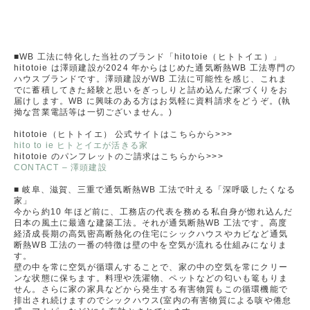
■WB 工法に特化した当社のブランド「hitotoie（ヒトトイエ）」
hitotoie は澤頭建設が2024 年からはじめた通気断熱WB 工法専門の
ハウスブランドです。澤頭建設がWB 工法に可能性を感じ、これま
でに蓄積してきた経験と思いをぎっしりと詰め込んだ家づくりをお
届けします。WB に興味のある方はお気軽に資料請求をどうぞ。(執
拗な営業電話等は一切ございません。)
hitotoie（ヒトトイエ） 公式サイトはこちらから>>>
hito to ie ヒトとイエが活きる家
hitotoie のパンフレットのご請求はこちらから>>>
CONTACT – 澤頭建設
■ 岐阜、滋賀、三重で通気断熱WB 工法で叶える「深呼吸したくなる
家」
今から約10 年ほど前に、工務店の代表を務める私自身が惚れ込んだ
日本の風土に最適な建築工法。それが通気断熱WB 工法です。高度
経済成⾧期の高気密高断熱化の住宅にシックハウスやカビなど通気
断熱WB 工法の一番の特徴は壁の中を空気が流れる仕組みになりま
す。
壁の中を常に空気が循環んすることで、家の中の空気を常にクリー
ンな状態に保ちます。料理や洗濯物、ペットなどの匂いも篭もりま
せん。さらに家の家具などから発生する有害物質もこの循環機能で
排出され続けますのでシックハウス(室内の有害物質による咳や倦怠