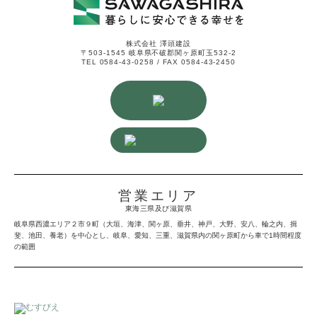
株式会社 澤頭建設
〒503-1545 岐阜県不破郡関ヶ原町玉532-2
TEL 0584-43-0258 / FAX 0584-43-2450
営業エリア
東海三県及び滋賀県
岐阜県西濃エリア２市９町（大垣、海津、関ヶ原、垂井、神戸、大野、安八、輪之内、揖
斐、池田、養老）を中心とし、岐阜、愛知、三重、滋賀県内の関ヶ原町から車で1時間程度
の範囲