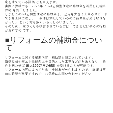
宅を建てている証拠 とも言えます。
実際に弊社でも、2025年に GX志向型住宅の補助金を活用した新築
住宅 を施工しました。
しかしこのGX志向型住宅の補助金は、 想定を大きく上回るスピード
で予算上限に達し、 「条件は満たしているのに補助金が受け取れな
かった」 という方も多くいらっしゃいました。
そのため、 家づくりを検討されている方は、できるだけ早めの行動
がおすすめ です。
■リフォームの補助金につい
て
リフォームに関する補助内容・補助額も設定されています。
断熱改修や省エネ性能向上を目的とした工事などが対象となり、 条
件を満たせば
最大100万円の補助
を受けることが可能です。
リフォーム内容によって対象・非対象が分かれますので、 詳細は事
前の確認が重要ですので、お気軽にお問い合わせください！