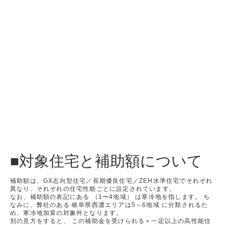
■対象住宅と補助額について
補助額は、GX志向型住宅／長期優良住宅／ZEH水準住宅でそれぞれ
異なり、それぞれの住宅性能ごとに設定されています。
なお、補助額の表記にある （1〜4地域） は寒冷地を指します。 ち
なみに、弊社のある 岐阜県西濃エリアは5～6地域 に分類されるた
め、寒冷地加算の対象外となります。
別の見方をすると、 この補助金を受けられる＝一定以上の高性能住