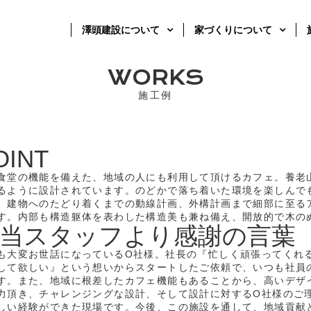
澤頭建設について
家づくりについて
WORKS
施工例
OINT
食堂の機能を備えた、地域の人にも利用して頂けるカフェ。養老
るように設計されています。のどかで落ち着いた環境を楽しんで
、建物へのたどり着くまでの動線計画、外構計画まで細部に至る
す。内部も構造躯体を表わした構造美も兼ね備え、開放的で木の
当スタッフより感謝の言葉
も大変お世話になっているO社様。社長の『忙しく頑張ってくれ
して欲しい』という想いからスタートしたご依頼で、いつも社員
す。また、地域に根差したカフェ機能もあることから、高いデザイン力
力頂き、チャレンジングな設計、そして設計に対するO社様のご
しい経験ができた現場です。今後、この施設を通して、地域貢献