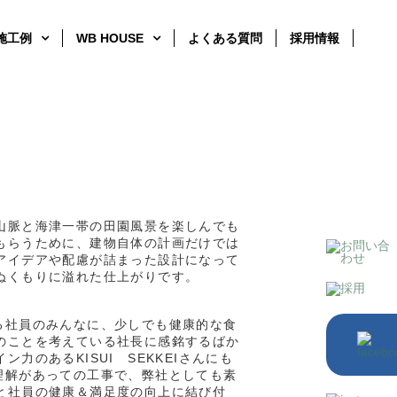
施工例
WB HOUSE
よくある質問
採用情報
山脈と海津一帯の田園風景を楽しんでも
もらうために、建物自体の計画だけでは
アイデアや配慮が詰まった設計になって
ぬくもりに溢れた仕上がりです。
る社員のみんなに、少しでも健康的な食
のことを考えている社長に感銘するばか
のあるKISUI SEKKEIさんにも
理解があっての工事で、弊社としても素
と社員の健康＆満足度の向上に結び付