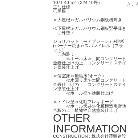
1071.40ｍ2（324.10坪）
き、
主な仕様
〇屋根：
≪大屋根≫ガルバリウム鋼板横葺き
≪下屋根≫ガルバリウム鋼板竪平葺き
〇外壁：
ジョリパッド（モアプレーン）+焼杉
(バーナー焼き)+スパンドレル（フラ
ット）
〇内装：
≪ホール床≫土間コンクリート
金鏝仕上げの上、コンクリートステイ
ン塗装仕上げ
≪個室床≫無垢床(オーク）
≪水回り床≫土間コンクリート
金鏝仕上げの上、コンクリートステイ
ン塗装仕上げ
≪ホール壁≫塗装仕上げ
≪トイレ壁≫化粧フレキボード
≪ホール天井≫化粧構造用野地
合板の上、植物性自然塗装仕上げ
OTHER
INFORMATION
CONSTRUCTION : 株式会社澤頭建設