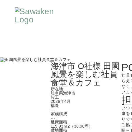
海津市 O社様
田園
P
風景を楽しむ社員
社員
食堂＆カフェ
らえ
なく
所在地
いま
岐阜県海津市
担
竣工
2026年4月
構造
いつ
---
事を
家族構成
---
りで
延床面積
ご協
119.93ｍ2（38.98坪）
敷地面積
晴ら