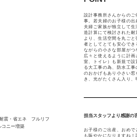
設計事務所さんからのご
事。若夫婦のお子様の出
夫婦ご家族が独立して生
造計算にて検討された耐
より、生活空間を丸ごと
者としてとても安心でき
ながらの小さな部屋がつ
広々と使えるように計画
室、トイレ）も新規で設
る大工事の為、防水工事
のおかげもあり小さい窓
き、光がたくさん入り、
担当スタッフより感謝の
耐震・省エネ フルリフ
ルコニー増築
お子様のご出産、おめで
も賑やかになりますね！