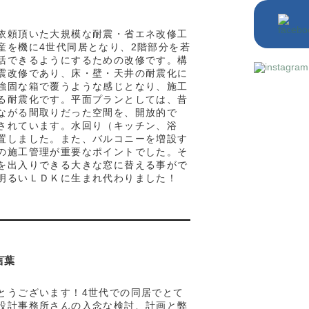
依頼頂いた大規模な耐震・省エネ改修工
産を機に4世代同居となり、2階部分を若
活できるようにするための改修です。構
震改修であり、床・壁・天井の耐震化に
強固な箱で覆うような感じとなり、施工
る耐震化です。平面プランとしては、昔
ながる間取りだった空間を、開放的で
されています。水回り（キッチン、浴
置しました。また、バルコニーを増設す
の施工管理が重要なポイントでした。そ
を出入りできる大きな窓に替える事がで
明るいＬＤＫに生まれ代わりました！
言葉
とうございます！4世代での同居でとて
設計事務所さんの入念な検討、計画と弊