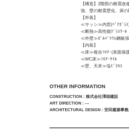
【構造】2階部の耐震改修(
強、壁の耐震壁化、床の
【外装】
≪サッシ≫内窓(ﾍﾟｱｶﾞ
≪断熱≫高性能ｸﾞﾗｽｳｰﾙ
≪外壁≫ｶﾞﾙﾊﾞﾘｳﾑ鋼板
【内装】
≪床≫複合ﾌﾛｱｰ(表面保護
≪WC床≫ﾌﾛｱｰﾀｲﾙ
≪壁、天井≫塩ﾋﾞｸﾛｽ
OTHER INFORMATION
CONSTRUCTION : 株式会社澤頭建設
ART DIRECTION : ---
ARCHITECTURAL DESIGN : 安田建築事