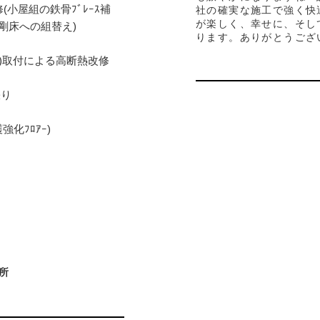
小屋組の鉄骨ﾌﾞﾚｰｽ補
社の確実な施工で強く快
が楽しく、幸せに、そし
剛床への組替え)
ります。ありがとうござ
ﾗｽ)取付による高断熱改修
張り
強化ﾌﾛｱｰ)
務所