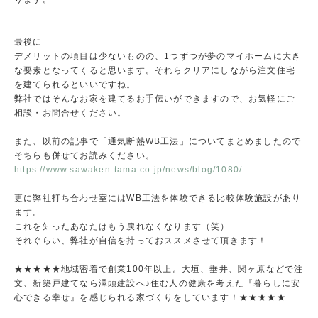
最後に
デメリットの項目は少ないものの、1つずつが夢のマイホームに大き
な要素となってくると思います。それらクリアにしながら注文住宅
を建てられるといいですね。
弊社ではそんなお家を建てるお手伝いができますので、お気軽にご
相談・お問合せください。
また、以前の記事で「通気断熱WB工法」についてまとめましたので
そちらも併せてお読みください。
https://www.sawaken-tama.co.jp/news/blog/1080/
更に弊社打ち合わせ室にはWB工法を体験できる比較体験施設があり
ます。
これを知ったあなたはもう戻れなくなります（笑）
それぐらい、弊社が自信を持っておススメさせて頂きます！
★★★★★地域密着で創業100年以上。大垣、垂井、関ヶ原などで注
文、新築戸建てなら澤頭建設へ♪住む人の健康を考えた『暮らしに安
心できる幸せ』を感じられる家づくりをしています！★★★★★