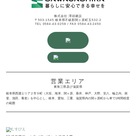
株式会社 澤頭建設
〒503-1545 岐阜県不破郡関ヶ原町玉532-2
TEL 0584-43-0258 / FAX 0584-43-2450
営業エリア
東海三県及び滋賀県
岐阜県西濃エリア２市９町（大垣、海津、関ヶ原、垂井、神戸、大野、安八、輪之内、揖
斐、池田、養老）を中心とし、岐阜、愛知、三重、滋賀県内の関ヶ原町から車で1時間程度
の範囲