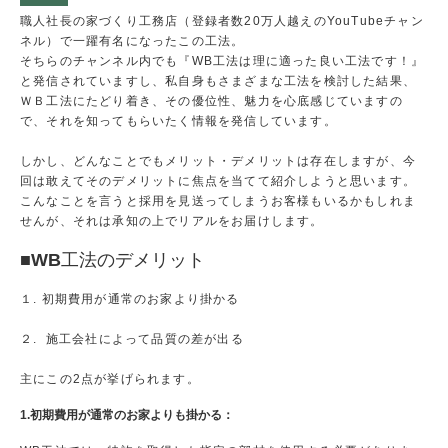
職人社長の家づくり工務店（登録者数20万人越えのYouTubeチャン
ネル）で一躍有名になったこの工法。
そちらのチャンネル内でも『WB工法は理に適った良い工法です！』
と発信されていますし、私自身もさまざまな工法を検討した結果、
ＷＢ工法にたどり着き、その優位性、魅力を心底感じていますの
で、それを知ってもらいたく情報を発信しています。
しかし、どんなことでもメリット・デメリットは存在しますが、今
回は敢えてそのデメリットに焦点を当てて紹介しようと思います。
こんなことを言うと採用を見送ってしまうお客様もいるかもしれま
せんが、それは承知の上でリアルをお届けします。
■WB
工法のデメリット
１. 初期費用が通常のお家より掛かる
２. 施工会社によって品質の差が出る
主にこの2点が挙げられます。
1.初期費用が通常のお家よりも掛かる：