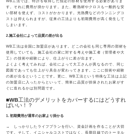
WB工法では、特許を取得した指定の部材を使用する必要がありま
す。それに費用が掛かります。また、断熱材やクロスも一般的な安
い部材を使えず、コストがかかります。光熱費などのランニングコ
ストは抑えられますが、従来の工法よりも初期費用が高く発生して
しまいます。
2.施工会社によって品質の差が出る
WB工法は全国に加盟店があります。どこの会社も同じ専用の部材を
使用していても、施工会社の家に対する考えや施工者（管理者や大
工）の技術や経験により、仕上がりに差が出ます。
よくよく考えてみれば、会社によって大工さんが異なるので、同じ
図面であっても仕上がり具合が変わってきます。ここに技術や経験
の差が出るということです。更に、WB工法という特殊な工法は上記
の加盟店に入ったからといって、簡単に品質が担保されたお家がす
ぐに造れるかは別問題です。
■WB
工法のデメリットをカバーするにはどうすれ
ばいい！？
1. 初期費用が通常のお家より掛かる
→ しっかりしたライフプランを行い、資金計画を作ることが大切
です。そして、イニシャルコストではなく、長期目線でのトータル