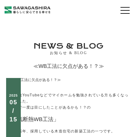
NEWS & BLOG
お知らせ & BLOG
≪WB工法に欠点がある！？≫
最近ではYouTubeなどでマイホームを勉強されている方も多くなっ
2025
05
てきました。
その中で一度は目にしたことがあるかも！？の
/
15
「通気断熱WB工法」
弊社が長年、採用している木造住宅の新築工法の一つです。