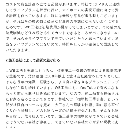
コストで資金計画を立てる必要があります。弊社ではFPさんと連携
してライフプランを綿密に行い、マイホームの実現可能に向けて資
金計画を作っていきます。時には辛辣な意見が出る時もございます
が、それはその後の自己破産など最悪の事態にならないようにする
ためです。WB工法は初期費用が掛かってしまいますが、その後の光
熱費削減など住み続ける中でカットできるところが出てきやすいの
で、それらをライフプランで見ていただけたらと思っています。適
当なライフプランではないので、時間をしっかり確保して面談して
いただきます。
2.施工会社によって品質の差が出る
→WB工法を実績はもちろん、標準施工手引書の有無による現場管理
が重要です。澤頭建設は100年以上に渡り会社経営をしてきました。
そんな長年の知識・経験から、より良い家を今もブラッシュアップ
しながら造り続けています。WB工法にも、YouTubeで有名になる
もっと前から取り組み始めています。なので、施工品質も担保され
たお家を造ることができます。弊社では「標準施工手引書」という
我が社独自のルールを定め、大工さんの経験や技術、勘に頼る家づ
くりから脱却し、どのお家も一定の品質を担保される、そんなお家
を目指し、取り組んでいます。施工基準の標準化ができている会社
とそうでない会社が存在し、できていない会社の方が多い現状にあ
ります。