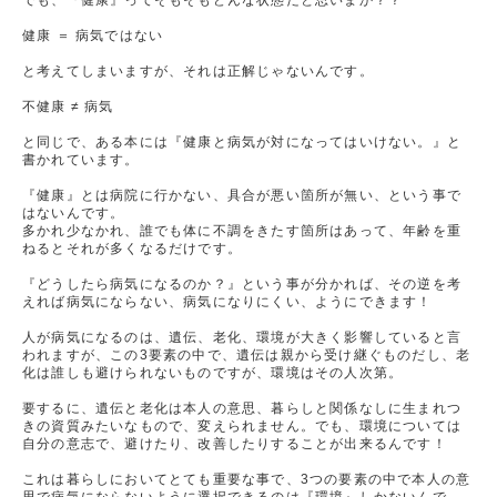
でも、『健康』ってそもそもどんな状態だと思いまか？？
健康 ＝ 病気ではない
と考えてしまいますが、それは正解じゃないんです。
不健康 ≠ 病気
と同じで、ある本には『健康と病気が対になってはいけない。』と
書かれています。
『健康』とは病院に行かない、具合が悪い箇所が無い、という事で
はないんです。
多かれ少なかれ、誰でも体に不調をきたす箇所はあって、年齢を重
ねるとそれが多くなるだけです。
『どうしたら病気になるのか？』という事が分かれば、その逆を考
えれば病気にならない、病気になりにくい、ようにできます！
人が病気になるのは、遺伝、老化、環境が大きく影響していると言
われますが、この3要素の中で、遺伝は親から受け継ぐものだし、老
化は誰しも避けられないものですが、環境はその人次第。
要するに、遺伝と老化は本人の意思、暮らしと関係なしに生まれつ
きの資質みたいなもので、変えられません。でも、環境については
自分の意志で、避けたり、改善したりすることが出来るんです！
これは暮らしにおいてとても重要な事で、3つの要素の中で本人の意