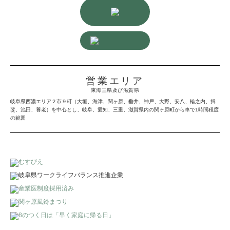
営業エリア
東海三県及び滋賀県
岐阜県西濃エリア２市９町（大垣、海津、関ヶ原、垂井、神戸、大野、安八、輪之内、揖
斐、池田、養老）を中心とし、岐阜、愛知、三重、滋賀県内の関ヶ原町から車で1時間程度
の範囲