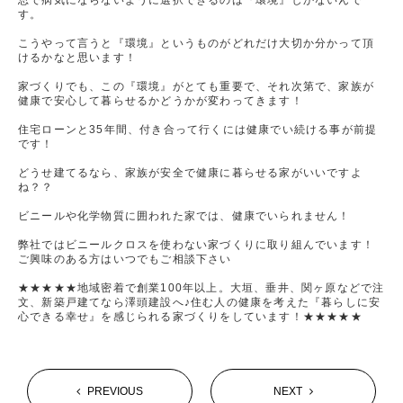
思で病気にならないように選択できるのは『環境』しかないんで
す。
こうやって言うと『環境』というものがどれだけ大切か分かって頂
けるかなと思います！
家づくりでも、この『環境』がとても重要で、それ次第で、家族が
健康で安心して暮らせるかどうかが変わってきます！
住宅ローンと35年間、付き合って行くには健康でい続ける事が前提
です！
どうせ建てるなら、家族が安全で健康に暮らせる家がいいですよ
ね？？
ビニールや化学物質に囲われた家では、健康でいられません！
弊社ではビニールクロスを使わない家づくりに取り組んでいます！
ご興味のある方はいつでもご相談下さい
★★★★★地域密着で創業100年以上。大垣、垂井、関ヶ原などで注
文、新築戸建てなら澤頭建設へ♪住む人の健康を考えた『暮らしに安
心できる幸せ』を感じられる家づくりをしています！★★★★★
PREVIOUS
NEXT